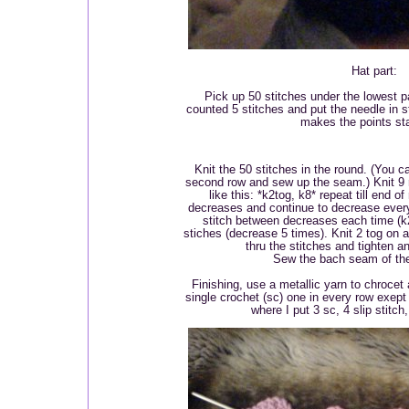
Hat part:
Pick up 50 stitches under the lowest pa
counted 5 stitches and put the needle in s
makes the points st
Knit the 50 stitches in the round. (You ca
second row and sew up the seam.) Knit 9 
like this: *k2tog, k8* repeat till end o
decreases and continue to decrease ever
stitch between decreases each time (k2
stiches (decrease 5 times). Knit 2 tog on a
thru the stitches and tighten a
Sew the bach seam of the
Finishing, use a metallic yarn to chrocet
single crochet (sc) one in every row exept 
where I put 3 sc, 4 slip stitch,