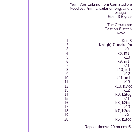
Yarn: 75g Eskimo from Garnstudio and
Needles: 7mm circular or long, and
Gauge:
Size: 3-6 yea
The Crown par
Cast on 8 stitch
Row:
Knit 8
Knit (k) 7, make (m)
k9
k8, m1,
k10
k9, m1,
k11
k10, m1,
k12
k11, m1,
k13
k10, k2tog
k12
k9, k2tog
k11
k8, k2tog
k10
k7, k2tog
k9
k6, k2tog
Repeat theese 20 rounds 5 t