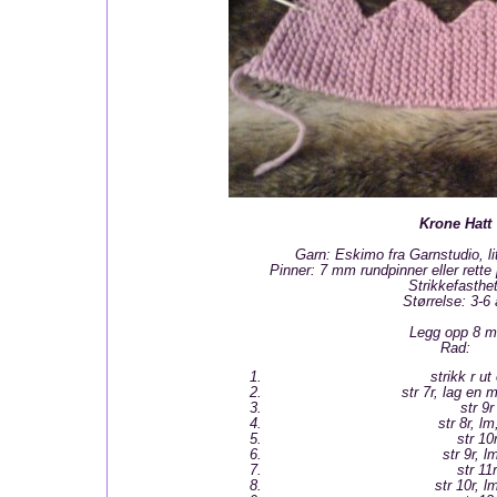
Krone Hatt
Garn: Eskimo fra Garnstudio, li
Pinner: 7 mm rundpinner eller rett
Strikkefasthet
Størrelse: 3-6 
Legg opp 8 m
Rad:
strikk r u
str 7r, lag en m
str 9r
str 8r, lm
str 10
str 9r, lm
str 11r
str 10r, lm