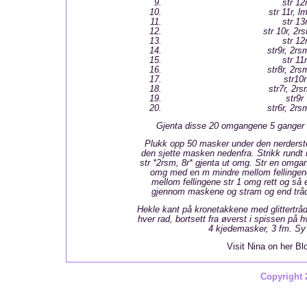
str 12
str 11r, lm
str 13
str 10r, 2r
str 12
str9r, 2rs
str 11r
str8r, 2rs
str10r
str7r, 2rs
str9r
str6r, 2rs
Gjenta disse 20 omgangene 5 ganger =
Plukk opp 50 masker under den nerderste
den sjette masken nedenfra. Strikk rundt 
str *2rsm, 8r* gjenta ut omg. Str en omgan
omg med en m mindre mellom fellingene
mellom fellingene str 1 omg rett og så
gjennom maskene og stram og end trå
Hekle kant på kronetakkene med glittertråd
hver rad, bortsett fra øverst i spissen på h
4 kjedemasker, 3 fm. Sy
Visit Nina on her B
Copyright 