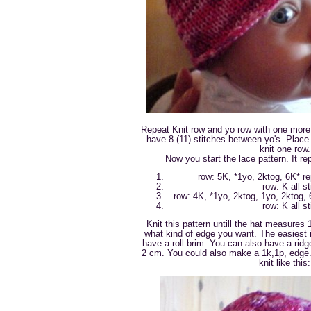
Repeat Knit row and yo row with one more s
have 8 (11) stitches between yo's. Place 
knit one row.
Now you start the lace pattern. It re
row: 5K, *1yo, 2ktog, 6K* re
row: K all s
row: 4K, *1yo, 2ktog, 1yo, 2ktog, 
row: K all s
Knit this pattern untill the hat measure
what kind of edge you want. The easiest 
have a roll brim. You can also have a ridg
2 cm. You could also make a 1k,1p, edge.
knit like this: