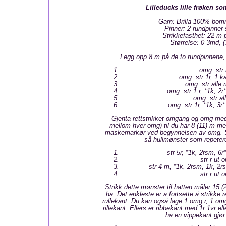
Lilleducks lille frøken so
Garn: Brilla 100% bomm
Pinner: 2 rundpinner
Strikkefasthet: 22 m
Størrelse: 0-3md, (
Legg opp 8 m på de to rundpinnene, 
omg: str 
omg: str 1r, 1 k
omg: str alle 
omg: str 1 r, *1k, 2r*
omg: str al
omg: str 1r, *1k, 3r*
Gjenta rettstrikket omgang og omg me
mellom hver omg) til du har 8 (11) m me
maskemarkør ved begynnelsen av omg. St
så hullmønster som repeter
str 5r, *1k, 2rsm, 6r*
str r ut 
str 4 m, *1k, 2rsm, 1k, 2rs
str r ut 
Strikk dette mønster til hatten måler 15 (
ha. Det enkleste er a fortsette å strikke 
rullekant. Du kan også lage 1 omg r, 1 om
rillekant. Ellers er ribbekant med 1r 1vr ell
ha en vippekant gjør 