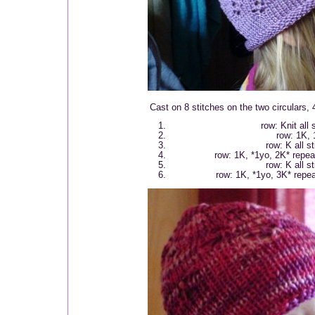
Cast on 8 stitches on the two circulars, 
row: Knit all 
row: 1K,
row: K all s
row: 1K, *1yo, 2K* repeat
row: K all s
row: 1K, *1yo, 3K* repeat