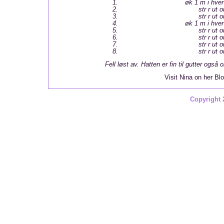
øk 1 m i hve
str r ut 
str r ut 
øk 1 m i hve
str r ut 
str r ut 
str r ut 
str r ut 
Fell løst av. Hatten er fin til gutter også
Visit Nina on her Bl
Copyright 