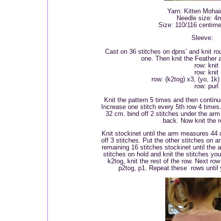
Yarn: Kitten Mohai
Needle size: 
Size: 110/116 centime
Sleeve:
Cast on 36 stitches on dpns’ and knit ro
one. Then knit the Feather a
row: knit
row: knit
row: (k2tog) x3, (yo, 1k) 
row: purl
Knit the pattern 5 times and then continue
Increase one stitch every 5th row 4 times.
32 cm. bind off 2 stitches under the arm
back. Now knit the re
Knit stockinet until the arm measures 44 
off 3 stitches. Put the other stitches on a
remaining 16 stitches stockinet until th
stitches on hold and knit the stitches you 
k2tog, knit the rest of the row. Next row
p2tog, p1. Repeat these rows until y