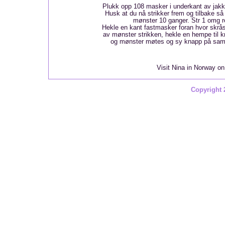
Plukk opp 108 masker i underkant av jakk
Husk at du nå strikker frem og tilbake så
mønster 10 ganger. Str 1 omg ret
Hekle en kant fastmasker foran hvor skrå
av mønster strikken, hekle en hempe til k
og mønster møtes og sy knapp på sam
Visit Nina in Norway o
Copyright 