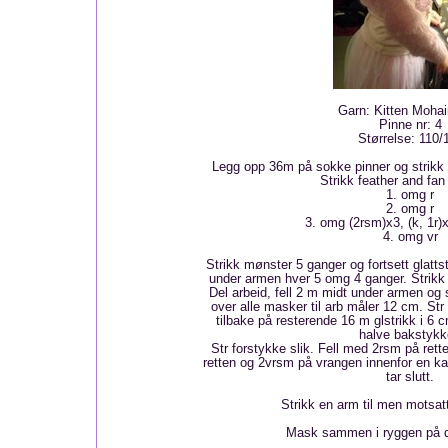
Garn: Kitten Mohai
Pinne nr: 4
Størrelse: 110/
Legg opp 36m på sokke pinner og strikk 
Strikk feather and fan
1. omg r
2. omg r
3. omg (2rsm)x3, (k, 1r)
4. omg vr
Strikk mønster 5 ganger og fortsett glatt
under armen hver 5 omg 4 ganger. Strikk r
Del arbeid, fell 2 m midt under armen og s
over alle masker til arb måler 12 cm. Str
tilbake på resterende 16 m glstrikk i 6 
halve bakstykk
Str forstykke slik. Fell med 2rsm på ret
retten og 2vrsm på vrangen innenfor en k
tar slutt.
Strikk en arm til men motsatt
Mask sammen i ryggen på d